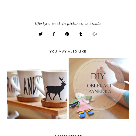
lifestyle
,
week in pictures
,
ze života
YOU MAY ALSO LIKE
Stěhujeme se + Jak
sehnat spolehlivé
DIY oblékácí panenka
stěhováky?