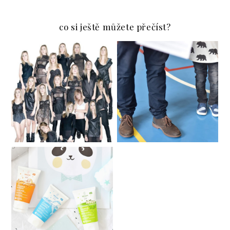
co si ještě můžete přečíst?
PRO DĚTI | VŠECHNO
DUO AWKWARD
CO JSTE CHTĚLI
VĚDĚT O KRESLENÍ
Secondhand in Brno /
Sekáče v Brně
DĚTSKÁ KOSMETIKA
WELEDA & SOUTĚŽ O
3 Z NICH ♥