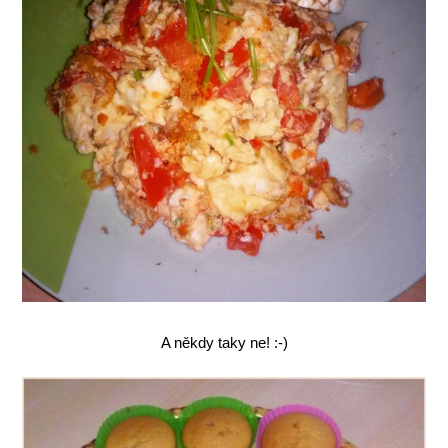
A někdy taky ne! :-)