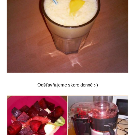
Odšťavňujeme skoro denně :-)