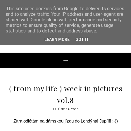
This site uses cookies from Google to deliver its services
and to analyze traffic. Your IP address and user-agent are
shared with Google along with performance and security
metrics to ensure quality of service, generate usage
ANDREA TENGLER
statistics, and to detect and address abuse.
LEARN MORE
GOT IT
{ from my life } week in pictures
vol.8
12. ÚNORA 2015
Zítra odlétám na dámskou jízdu do Londýna! Jupí!!! :-))