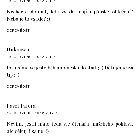
15. ČERVENCE 2012 V 13:30
Nechcete doplnit, kde všude mají i pánské oblečení?
Nebo je to všude? :)
ODPOVĚDĚT
Unknown
15. ČERVENCE 2012 V 13:38
Pokusíme se ještě během dneška doplnit ;-) Děkujeme za
tip :-)
ODPOVĚDĚT
Pavel Fasora
15. ČERVENCE 2012 V 17:10
Nevím, jestli máte teda víc čtenářů mužského pohlaví,
ale děkuji i za ně :))