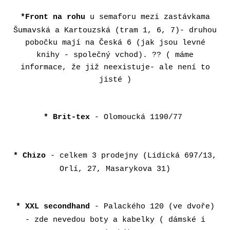
*Front na rohu
u semaforu mezi zastávkama
Šumavská a Kartouzská (tram 1, 6, 7)- druhou
pobočku mají na Česká 6 (jak jsou levné
knihy - společný vchod). ?? ( máme
informace, že již neexistuje- ale není to
jisté )
* Brit-tex
- Olomoucká 1190/77
* Chizo
- celkem 3 prodejny (Lidická 697/13,
Orlí, 27, Masarykova 31)
* XXL secondhand
- Palackého 120 (ve dvoře)
- zde nevedou boty a kabelky ( d
ámské i