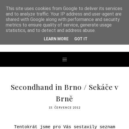
This site uses cookies from Google to deliver its services
and to analyze traffic. Your IP address and user-agent are
shared with Google along with performance and security
metrics to ensure quality of service, generate usage
ANDREA TENGLER
statistics, and to detect and address abuse.
LEARN MORE
GOT IT
Secondhand in Brno / Sekáče v
Brně
15. ČERVENCE 2012
Tentokrát jsme pro Vás sestavily seznam