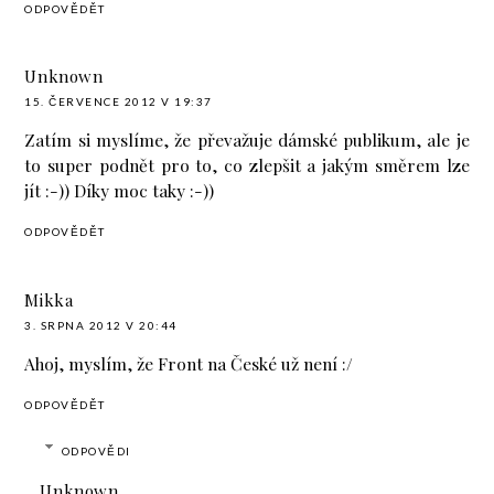
ODPOVĚDĚT
Unknown
15. ČERVENCE 2012 V 19:37
Zatím si myslíme, že převažuje dámské publikum, ale je
to super podnět pro to, co zlepšit a jakým směrem lze
jít :-)) Díky moc taky :-))
ODPOVĚDĚT
Mikka
3. SRPNA 2012 V 20:44
Ahoj, myslím, že Front na České už není :/
ODPOVĚDĚT
ODPOVĚDI
Unknown