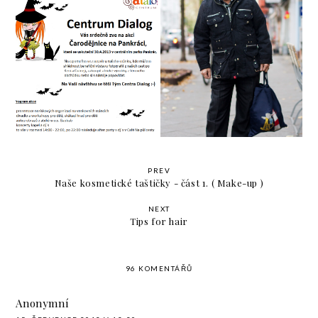
{ event } Čarodějnice na
Seznamte se - Ali
Pankráci - pozvánka
PREV
Naše kosmetické taštičky - část 1. ( Make-up )
NEXT
Tips for hair
96 KOMENTÁŘŮ
Anonymní