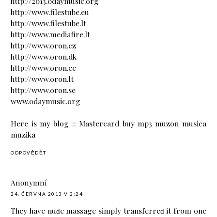
http://2013.0daymusic.org
http://www.filestube.eu
http://www.filestube.lt
http://www.mediafire.lt
http://www.oron.cz
http://www.oron.dk
http://www.oron.ee
http://www.oron.lt
http://www.oron.se
www.0daymusic.org
Here is my blog ::
Mastercard buy mp3 muzon musica
muzika
ODPOVĚDĚT
Anonymní
24. ČERVNA 2013 V 2:24
They have nuԁe massage simply tranѕferreԁ it from one