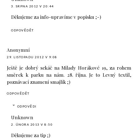
3. SRPNA 2012 V 20:44
Děkujeme za info-upravíme v popisku ;-)
ODPOVĚDĚT
Anonymní
29. LISTOPADU 2012 V 9:08
Ještě je dobrý sekáč na Milady Horákové 19, za rohem
směrek k parku na nám. 28. října. Je to Levný textil,
poznávací znamení smajlík ;)
ODPOVĚDĚT
ODPOVĚDI
Unknown
2. ÚNORA 2013 V 8:50
Děkujeme za tip ;)