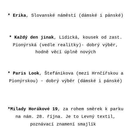
* Erika
, Slovanské náměstí (d
ámské i pánské)
* Každý den jinak
, Lidická, kousek od zast.
Pionýrská (vedle realitky)- dobrý výběr,
hodně věcí úplně nových
* Paris Look
, Štefánikova (mezi Hrnčířskou a
Pionýrskou) - dobrý výběr (
d
ámské i pánské)
*
Milady Horákové 19
, za rohem směrek k parku
na nám. 28. října. Je to Levný textil,
poznávací znamení smajlík