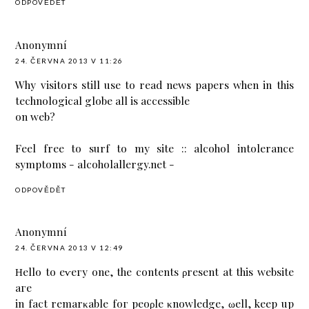
ODPOVĚDĚT
Anonymní
24. ČERVNA 2013 V 11:26
Why visitors still use to read news papers when in this
technological globe all is accessible
on web?
Feel free to surf to my site :: alcohol intolerance
symptoms -
alcoholallergy.net
-
ODPOVĚDĚT
Anonymní
24. ČERVNA 2013 V 12:49
Ηello to eѵeгy one, the contents ρreѕеnt at thіѕ websіte
aгe
in fact remarκablе foг peoρle κnowledge, ωell, keep up