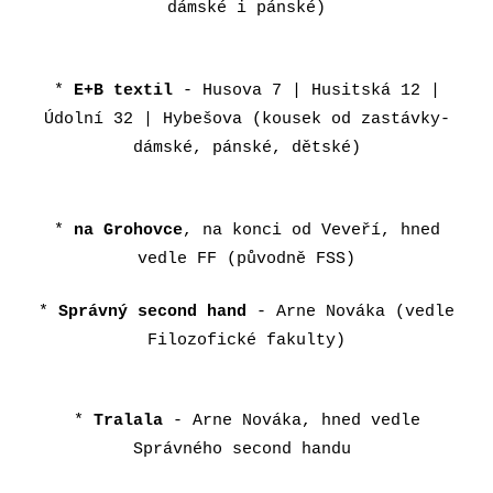
d
ámské i pánské)
*
E+B textil
- Husova 7 | Husitská 12 |
Údolní 32 | Hybešova (kousek od zastávky-
d
ámské, pánské, dětské)
*
na Grohovce
, na konci od Veveří, hned
vedle FF (původně FSS)
*
Správný second hand
- Arne Nováka (vedle
Filozofické fakulty)
*
Tralala
- Arne Nováka, hned vedle
Správného second handu