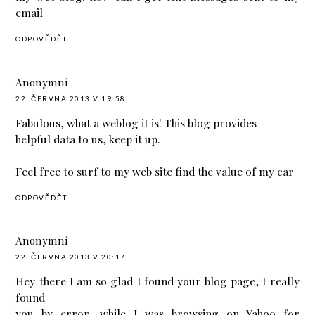
email
ODPOVĚDĚT
Anonymní
22. ČERVNA 2013 V 19:58
Fabulous, what a weblog it is! This blog provides
helpful data to us, keep it up.
Feel free to surf to my web site
find the value of my car
ODPOVĚDĚT
Anonymní
22. ČERVNA 2013 V 20:17
Hey there I am so glad I found your blog page, I really
found
you by error, while I was browsing on Yahoo for