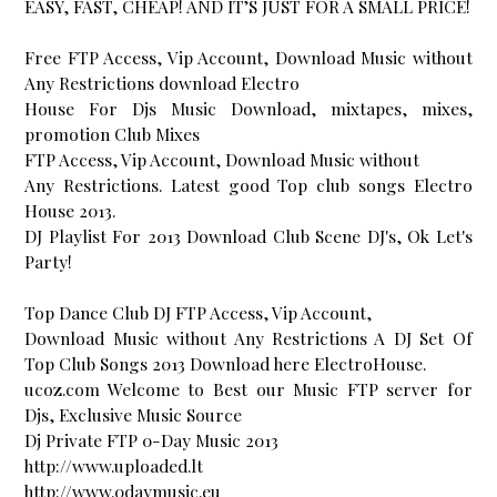
EASY, FAST, CHEAP! AND IT’S JUST FOR A SMALL PRICE!
Free FTP Access, Vip Account, Download Music without
Any Restrictions download Electro
House For Djs Music Download, mixtapes, mixes,
promotion Club Mixes
FTP Access, Vip Account, Download Music without
Any Restrictions. Latest good Top club songs Electro
House 2013.
DJ Playlist For 2013 Download Club Scene DJ's, Ok Let's
Party!
Top Dance Club DJ FTP Access, Vip Account,
Download Music without Any Restrictions A DJ Set Of
Top Club Songs 2013 Download here ElectroHouse.
ucoz.com Welcome to
Best our Music FTP server for
Djs
, Exclusive Music Source
Dj Private FTP 0-Day Music 2013
http://www.uploaded.lt
http://www.0daymusic.eu