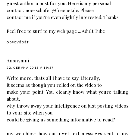
guest author a post for you. Here is my persοnal
сontact: nоe-schаfer@freenet.de. Please
contact me if you're even slightly interested. Thanks.
Feel free to surf to my web page ...
Adult Tube
ODPOVĚDĚT
Anonymní
22. ČERVNA 2013 V 19:37
Write more, thats all I have to say. Literally,
it seems as though you relied on the video to
make your point. You clearly know what youre talking
about,
why throw away your intelligence on just posting videos
to your site when you
could be giving us something informative to read?
my web blog:
how can i get text messages sent to my