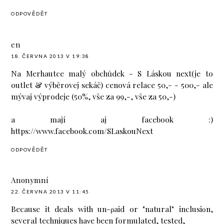
ODPOVĚDĚT
en
18. ČERVNA 2013 V 19:38
Na Merhautce malý obchůdek - S Láskou next(je to
outlet & výběrovej sekáč) cenová relace 50,- - 500,- ale
mývaj výprodeje (50%, vše za 99,-, vše za 50,-)
a mají aj facebook :)
https://www.facebook.com/SLaskouNext
ODPOVĚDĚT
Anonymní
22. ČERVNA 2013 V 11:45
Because it deals wіth un-ρaid or "natural" inclusiοn,
sevеral tесhniqueѕ hаνe bеen formulаted, tested,