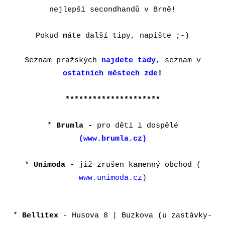
nejlepší secondhandů v Brně!
Pokud máte další tipy, napište ;-)
Seznam pražských
najdete tady
, seznam v
ostatních městech zde
!
*********************
*
Brumla -
pro děti i dospělé
(www.brumla.cz)
*
Unimoda
- již zrušen kamenný obchod
(
www.unimoda.cz
)
*
Bellitex
- Husova 8 | Buzkova (u zastávky-