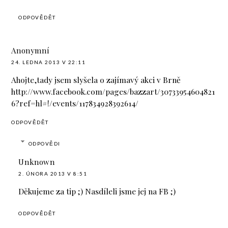
ODPOVĚDĚT
Anonymní
24. LEDNA 2013 V 22:11
Ahojte,tady jsem slyšela o zajímavý akci v Brně
http://www.facebook.com/pages/bazzart/30733954604821
6?ref=hl#!/events/117834928392614/
ODPOVĚDĚT
ODPOVĚDI
Unknown
2. ÚNORA 2013 V 8:51
Děkujeme za tip ;) Nasdíleli jsme jej na FB ;)
ODPOVĚDĚT