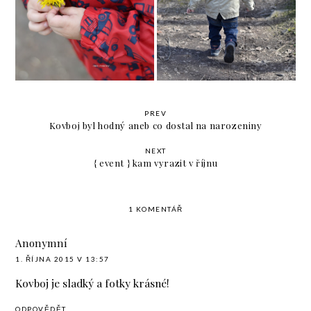
Poděkování za nominaci
Volný víkend
v soutěži MAMAblog
PREV
Kovboj byl hodný aneb co dostal na narozeniny
NEXT
{ event } kam vyrazit v říjnu
1 KOMENTÁŘ
Anonymní
1. ŘÍJNA 2015 V 13:57
Kovboj je sladký a fotky krásné!
ODPOVĚDĚT