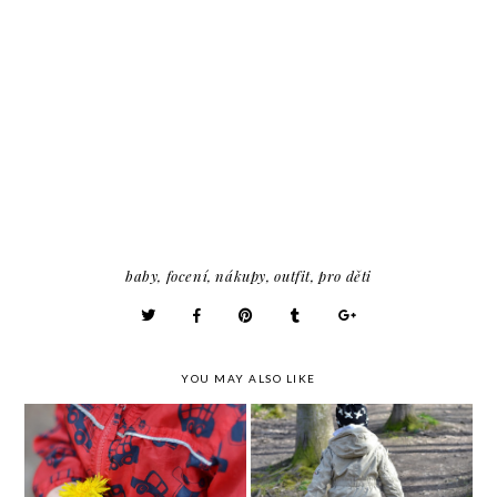
baby
,
focení
,
nákupy
,
outfit
,
pro děti
YOU MAY ALSO LIKE
Dneska nosím autíčka &