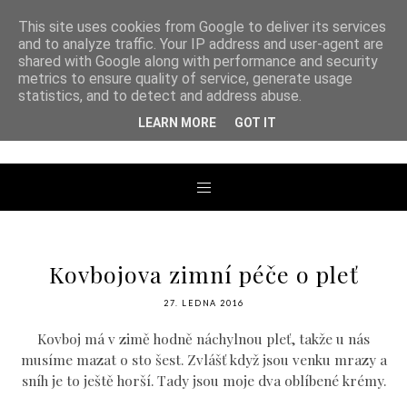
This site uses cookies from Google to deliver its services
and to analyze traffic. Your IP address and user-agent are
shared with Google along with performance and security
metrics to ensure quality of service, generate usage
ANDREA TENGLER
statistics, and to detect and address abuse.
LEARN MORE
GOT IT
Kovbojova zimní péče o pleť
27. LEDNA 2016
Kovboj má v zimě hodně náchylnou pleť, takže u nás
musíme mazat o sto šest. Zvlášť když jsou venku mrazy a
sníh je to ještě horší. Tady jsou moje dva oblíbené krémy.