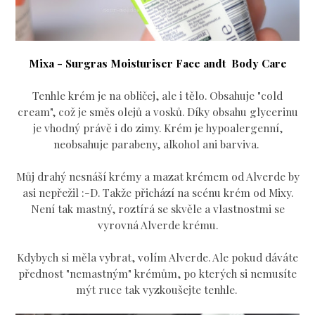
Mixa - Surgras Moisturiser Face andt Body Care
Tenhle krém je na obličej, ale i tělo. Obsahuje "cold
cream", což je směs olejů a vosků. Díky obsahu glycerinu
je vhodný právě i do zimy. Krém je hypoalergenní,
neobsahuje parabeny, alkohol ani barviva.
Můj drahý nesnáší krémy a mazat krémem od Alverde by
asi nepřežil :-D. Takže přichází na scénu krém od Mixy.
Není tak mastný, roztírá se skvěle a vlastnostmi se
vyrovná Alverde krému.
Kdybych si měla vybrat, volím Alverde. Ale pokud dáváte
přednost "nemastným" krémům, po kterých si nemusíte
mýt ruce tak vyzkoušejte tenhle.