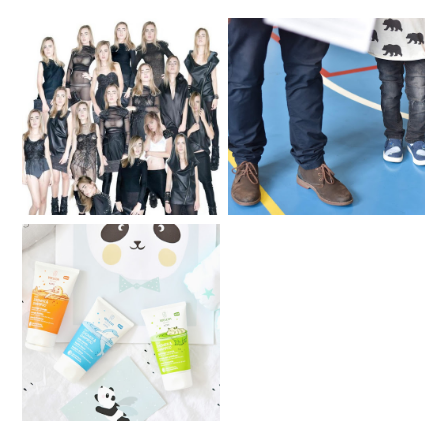
PRO DĚTI | VŠECHNO
DUO AWKWARD
CO JSTE CHTĚLI
VĚDĚT O KRESLENÍ
Secondhand in Brno /
Sekáče v Brně
DĚTSKÁ KOSMETIKA
WELEDA & SOUTĚŽ O
3 Z NICH ♥