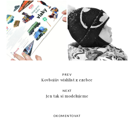
Bacha mami, vlak!
Poslední sníh
PREV
Kovbojův wishlist z ezebee
NEXT
Jen tak si modelujeme
OKOMENTOVAT