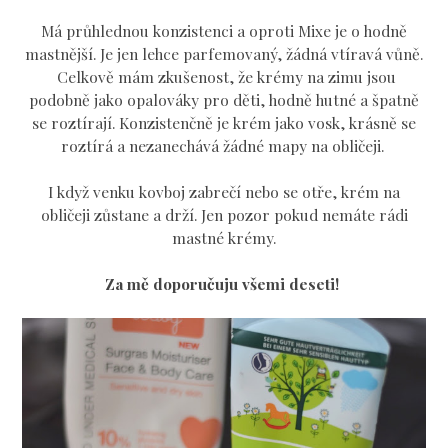
Má průhlednou konzistenci a oproti Mixe je o hodně
mastnější. Je jen lehce parfemovaný, žádná vtíravá vůně.
Celkově mám zkušenost, že krémy na zimu jsou
podobně jako opalováky pro děti, hodně hutné a špatně
se roztírají. Konzistenčně je krém jako vosk, krásně se
roztírá a nezanechává žádné mapy na obličeji.
I když venku kovboj zabrečí nebo se otře, krém na
obličeji zůstane a drží. Jen pozor pokud nemáte rádi
mastné krémy.
Za mě doporučuju všemi deseti!