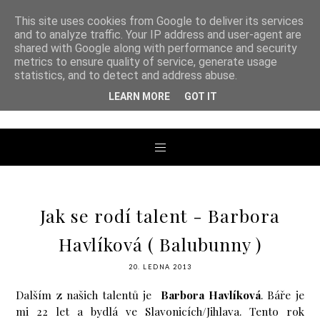
This site uses cookies from Google to deliver its services
and to analyze traffic. Your IP address and user-agent are
shared with Google along with performance and security
metrics to ensure quality of service, generate usage
ANDREA TENGLER
statistics, and to detect and address abuse.
LEARN MORE
GOT IT
Jak se rodí talent - Barbora
Havlíková ( Balubunny )
20. LEDNA 2013
Dalším z našich talentů je
Barbora Havlíková
. Báře je
mi 22 let a bydlá ve Slavonicích/Jihlava. Tento rok