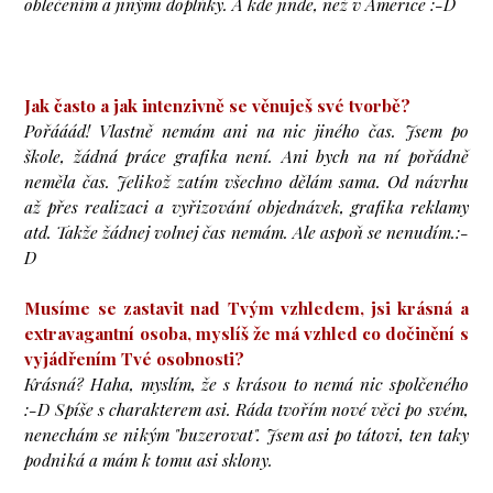
oblečením a jinými doplňky. A kde jinde, než v Americe :-D
Jak často a jak intenzivně se věnuješ své tvorbě?
Pořááád! Vlastně nemám ani na nic jiného čas. Jsem po
škole, žádná práce grafika není. Ani bych na ní pořádně
neměla čas. Jelikož zatím všechno dělám sama. Od návrhu
až přes realizaci a vyřizování objednávek, grafika reklamy
atd. Takže žádnej volnej čas nemám. Ale aspoň se nenudím.:-
D
Musíme se zastavit nad Tvým vzhledem, jsi krásná a
extravagantní osoba, myslíš že má vzhled co dočinění s
vyjádřením Tvé osobnosti?
Krásná? Haha, myslím, že s krásou to nemá nic spolčeného
:-D Spíše s charakterem asi. Ráda tvořím nové věci po svém,
nenechám se nikým "buzerovat". Jsem asi po tátovi, ten taky
podniká a mám k tomu asi sklony.