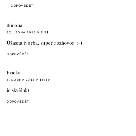
ODPOVĚDĚT
Simona
22. LEDNA 2013 V 9:31
Úžasná tvorba, super rozhovor! :-)
ODPOVĚDĚT
Evička
5. DUBNA 2013 V 18:59
je skvělá!:)
ODPOVĚDĚT