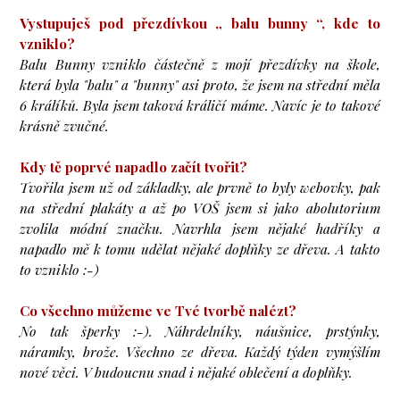
Vystupuješ pod přezdívkou „ balu bunny “, kde to
vzniklo?
Balu Bunny vzniklo částečně z mojí přezdívky na škole,
která byla "balu" a "bunny" asi proto, že jsem na střední měla
6 králíků. Byla jsem taková králičí máme. Navíc je to takové
krásně zvučné.
Kdy tě poprvé napadlo začít tvořit?
Tvořila jsem už od základky, ale prvně to byly webovky, pak
na střední plakáty a až po VOŠ jsem si jako abolutorium
zvolila módní značku. Navrhla jsem nějaké hadříky a
napadlo mě k tomu udělat nějaké doplňky ze dřeva. A takto
to vzniklo :-)
Co všechno můžeme ve Tvé tvorbě nalézt?
No tak šperky :-). Náhrdelníky, náušnice, prstýnky,
náramky, brože. Všechno ze dřeva. Každý týden vymýšlím
nové věci. V budoucnu snad i nějaké oblečení a doplňky.