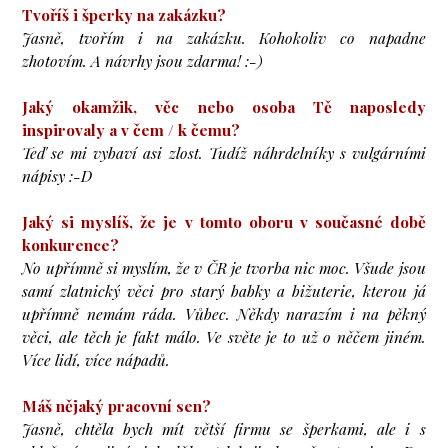
Tvoříš i šperky na zakázku?
Jasně, tvořím i na zakázku. Kohokoliv co napadne
zhotovím. A návrhy jsou zdarma! :-)
Jaký okamžik, věc nebo osoba Tě naposledy
inspirovaly a v čem / k čemu?
Teď se mi vybaví asi zlost. Tudíž náhrdelníky s vulgárními
nápisy :-D
Jaký si myslíš, že je v tomto oboru v současné době
konkurence?
No upřímně si myslím, že v ČR je tvorba nic moc. Všude jsou
samí zlatnický věci pro starý babky a bižuterie, kterou já
upřímně nemám ráda. Vůbec. Někdy narazím i na pěkný
věci, ale těch je fakt málo. Ve světe je to už o něčem jiném.
Více lidí, více nápadů.
Máš nějaký pracovní sen?
Jasně, chtěla bych mít větší firmu se šperkami, ale i s