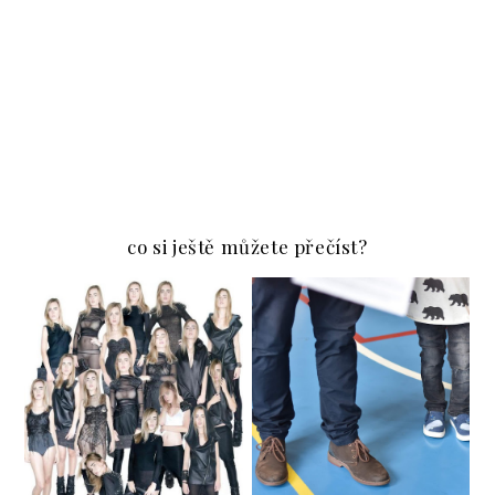
co si ještě můžete přečíst?
PRO DĚTI | VŠECHNO
DUO AWKWARD
CO JSTE CHTĚLI
VĚDĚT O KRESLENÍ