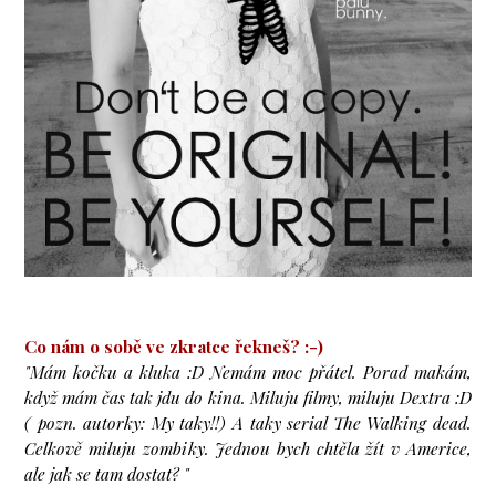
Co nám o sobě ve zkratce řekneš? :-)
"Mám kočku a kluka :D Nemám moc přátel. Porad makám,
když mám čas tak jdu do kina. Miluju filmy, miluju Dextra :D
( pozn. autorky: My taky!!) A taky serial The Walking dead.
Celkově miluju zombiky. Jednou bych chtěla žít v Americe,
ale jak se tam dostat? "