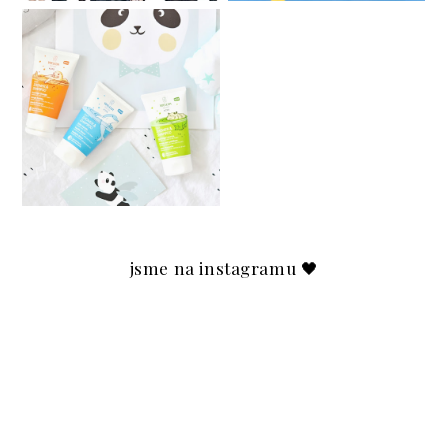
Secondhand in Brno /
Sekáče v Brně
DĚTSKÁ KOSMETIKA
WELEDA & SOUTĚŽ O
3 Z NICH ♥
jsme na instagramu 🖤