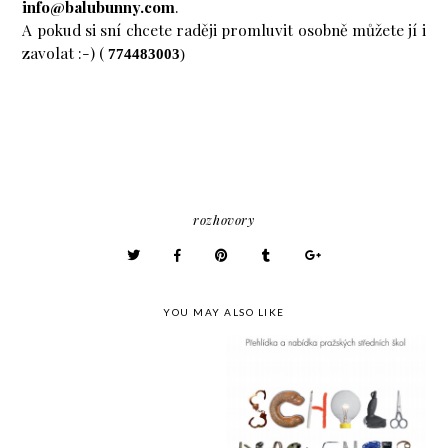
info@balubunny.com
.
A pokud si sní chcete raději promluvit osobně můžete jí i
zavolat :-) (
774483003
)
rozhovory
YOU MAY ALSO LIKE
Jak se rodí talent -
Jak se rodí talent - Alice
Barbora Havlíková (
Štemberová