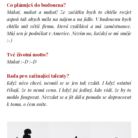
Co plánuješ do budoucna?
Makat, makat a makat! Ze začátku bych to chtěla rozjet
aspoň tak abych měla na nájem a na jídlo. V budoucnu bych
chtěla mít větší firmu, která vydělává a má zaměstnance.
Můj sen je podnikat v Americe. Nevím no, každej se mi směje
:-)
Tvé životní motto?
Makat :-D :-D
Rada pro začínající talenty?
Když něco chceš, nesmíš se se jen tak vzdát. I když ostatní
říkají, že to nemá cenu. I když jsi jediný, kdo vidí, že by to
mohlo fungovat. Nevzdat se a jít dál a pomalu se dopracovat
k tomu, o čem sníte.