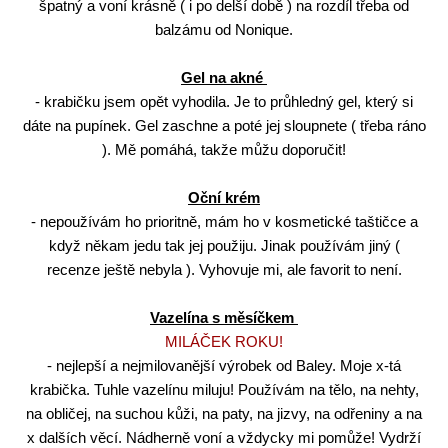
špatný a voní krásně ( i po delší době ) na rozdíl třeba od
balzámu od Nonique.
Gel na akné
- krabičku jsem opět vyhodila. Je to průhledný gel, který si
dáte na pupínek. Gel zaschne a poté jej sloupnete ( třeba ráno
). Mě pomáhá, takže můžu doporučit!
Oční krém
- nepoužívám ho prioritně, mám ho v kosmetické taštičce a
když někam jedu tak jej použiju. Jinak používám jiný (
recenze ještě nebyla ). Vyhovuje mi, ale favorit to není.
Vazelína s měsíčkem
MILÁČEK ROKU!
- nejlepší a nejmilovanější výrobek od Baley. Moje x-tá
krabička. Tuhle vazelínu miluju! Používám na tělo, na nehty,
na obličej, na suchou kůži, na paty, na jizvy, na odřeniny a na
x dalších věcí. Nádherně voní a vždycky mi pomůže! Vydrží