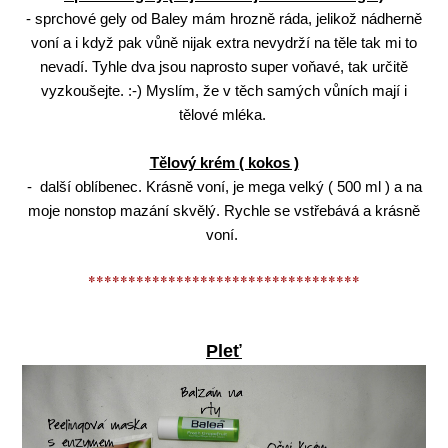
- sprchové gely od Baley mám hrozně ráda, jelikož nádherně
voní a i když pak vůně nijak extra nevydrží na těle tak mi to
nevadí. Tyhle dva jsou naprosto super voňavé, tak určitě
vyzkoušejte. :-) Myslím, že v těch samých vůních mají i
tělové mléka.
Tělový krém ( kokos )
- další oblíbenec. Krásně voní, je mega velký ( 500 ml ) a na
moje nonstop mazání skvělý. Rychle se vstřebává a krásně
voní.
**********************************
Pleť