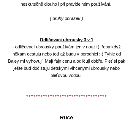
neskutečně dlouho i při pravidelném používání.
( druhý obrázek )
Odličovací ubrousky 3 v 1
- odličovací ubrousky používám jen v nouzi ( třeba když
někam cestuju nebo teď až budu v porodnici :-) Tyhle od
Baley mi vyhovují. Mají fajn cenu a odličují dobře. Pleť si pak
ještě buď dočištuju dětskými vlhčenými ubrousky nebo
pleťovou vodou.
**********************************
Ruce