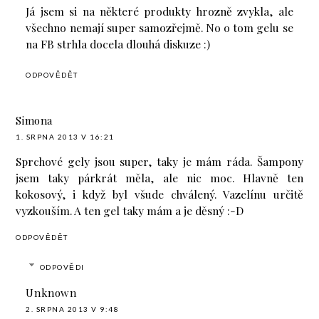
Já jsem si na některé produkty hrozně zvykla, ale
všechno nemají super samozřejmě. No o tom gelu se
na FB strhla docela dlouhá diskuze :)
ODPOVĚDĚT
Simona
1. SRPNA 2013 V 16:21
Sprchové gely jsou super, taky je mám ráda. Šampony
jsem taky párkrát měla, ale nic moc. Hlavně ten
kokosový, i když byl všude chválený. Vazelínu určitě
vyzkouším. A ten gel taky mám a je děsný :-D
ODPOVĚDĚT
ODPOVĚDI
Unknown
2. SRPNA 2013 V 9:48