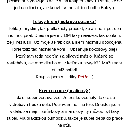
peeling mi vyhovuje. Určitě si ho koupím znovu. Píšou, že se
jedná o limitku, ale kdoví ( víme jak to chodí u Baley ).
Tělový krém ( cukrová pusinka )
Tohle je myslím, tak profláknutý produkt, že ani není potřeba
nic moc psát. Dneska jsem v DM taky neviděla, tak doufám,
že jí nezrušili. Už moje 3 krabička a jsem nadmíru spokojená.
Tohle totiž tak nádherně voní !! Obsahuje kokosový olej (
který tam teda necítím ) a olivové máslo. Krásně se
vstřebává, ale moc dlouho mi v kelímku nevydrží. Mažu se s
ní totiž pořád!
Koupila jsem si jí díky
Petře
;-)
Krém na ruce ( malinový )
- další super voňavá věc. Je trošku vodnatý, takže se
vstřebává trošku déle. Používám ho i na tělo. Dneska jsem
viděla, že mají i borůvkový a mandlový, ty můžou být taky
super. Má praktickou pumpičku, takže je super třeba do práce
na stůl.