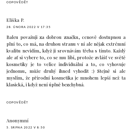
ODPOVĚDĚT
Eliška P.
28. ÚNORA 2022 V 17:35
Baleu považuji za dobrou značku, cenově dostupnou a
plní to, co má, na druhou stranu v ní ale nějak extrémní
kvalitu nevidím, když ji srovnávám třeba s
tímto
. Každý
ale ať si vybere to, co se mu líbí, protože zvlášť ve světě
kosmetiky je to velice individuální a to, co vyhovuje
jednomu, může druhý ihned vyhodit :) Stejně si ale
myslím, že přírodní kosmetika je mnohem lepší než ta
klasická, i když není úplně bezchybná.
ODPOVĚDĚT
Anonymní
5. SRPNA 2022 V 8:50