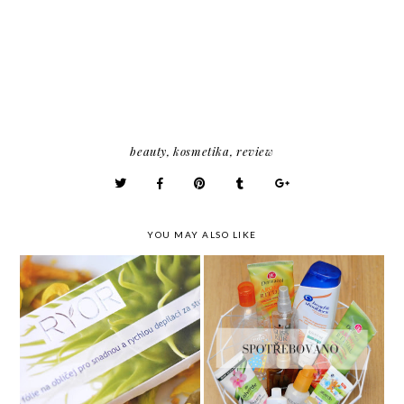
beauty
,
kosmetika
,
review
YOU MAY ALSO LIKE
Depilační folie a moje
Spotřebováné produkty
zkušenost
II.