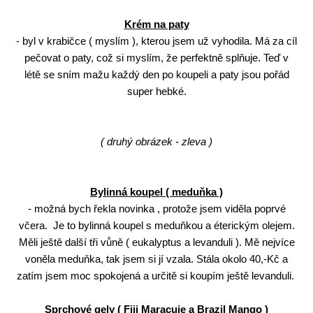
Krém na paty
- byl v krabičce ( myslím ), kterou jsem už vyhodila. Má za cíl
pečovat o paty, což si myslím, že perfektně splňuje. Teď v
létě se sním mažu každý den po koupeli a paty jsou pořád
super hebké.
( druhý obrázek - zleva )
Bylinná koupel ( meduňka )
- možná bych řekla novinka , protože jsem viděla poprvé
včera. Je to bylinná koupel s meduňkou a éterickým olejem.
Měli ještě další tři vůně ( eukalyptus a levanduli ). Mě nejvíce
voněla meduňka, tak jsem si jí vzala. Stála okolo 40,-Kč a
zatím jsem moc spokojená a určitě si koupím ještě levanduli.
Sprchové gely ( Fiji Maracuje a Brazil Mango )