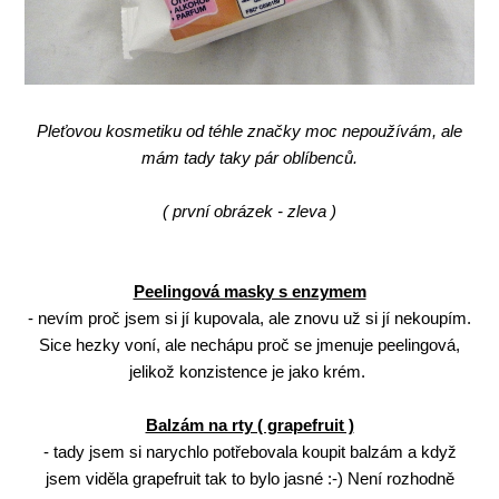
Pleťovou kosmetiku od téhle značky moc nepoužívám, ale
mám tady taky pár oblíbenců.
( první obrázek - zleva )
Peelingová masky s enzymem
- nevím proč jsem si jí kupovala, ale znovu už si jí nekoupím.
Sice hezky voní, ale nechápu proč se jmenuje peelingová,
jelikož konzistence je jako krém.
Balzám na rty ( grapefruit )
- tady jsem si narychlo potřebovala koupit balzám a když
jsem viděla grapefruit tak to bylo jasné :-) Není rozhodně