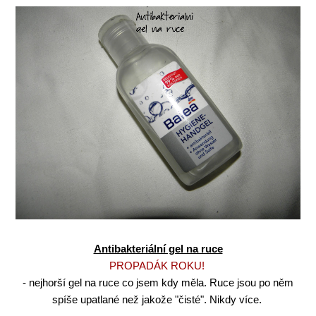
Antibakteriální gel na ruce
PROPADÁK ROKU!
- nejhorší gel na ruce co jsem kdy měla. Ruce jsou po něm
spíše upatlané než jakože "čisté". Nikdy více.