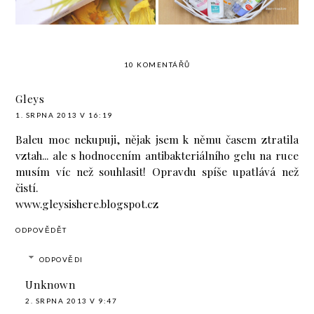
10 KOMENTÁŘŮ
Gleys
1. SRPNA 2013 V 16:19
Baleu moc nekupuji, nějak jsem k němu časem ztratila
vztah... ale s hodnocením antibakteriálního gelu na ruce
musím víc než souhlasit! Opravdu spíše upatlává než
čistí.
www.gleysishere.blogspot.cz
ODPOVĚDĚT
ODPOVĚDI
Unknown
2. SRPNA 2013 V 9:47