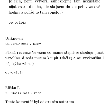
Je fajn, pěnu vytvoří, samozřejmě tam nezůstane
nijak extra dlouho, ale šla jsem do koupelny za dvě
hodiny a pořád to tam vonělo :)
ODPOVĚDĚT
Unknown
15. SRPNA 2013 V 16:29
Pěkná recenze. Ve všem co mame stejné se shoduju. Jinak
vazelínu si teda musim koupit také!<3 A asi vyzkoušim i
nějaký balzám. :)
ODPOVĚDĚT
Eliška P.
21. ÚNORA 2022 V 17:55
Tento komentář byl odstraněn autorem.