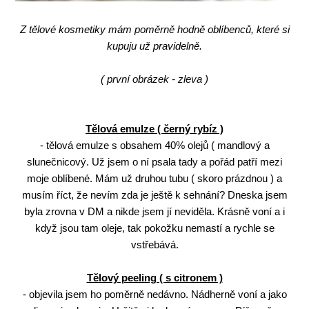
Z tělové kosmetiky mám poměrně hodně oblíbenců, které si
kupuju už pravidelně.
( první obrázek - zleva )
Tělová emulze ( černý rybíz )
- tělová emulze s obsahem 40% olejů ( mandlový a
slunečnicový. Už jsem o ní psala tady a pořád patří mezi
moje oblíbené. Mám už druhou tubu ( skoro prázdnou ) a
musím říct, že nevím zda je ještě k sehnání? Dneska jsem
byla zrovna v DM a nikde jsem jí neviděla. Krásně voní a i
když jsou tam oleje, tak pokožku nemastí a rychle se
vstřebává.
Tělový peeling ( s citronem )
- objevila jsem ho poměrně nedávno. Nádherně voní a jako