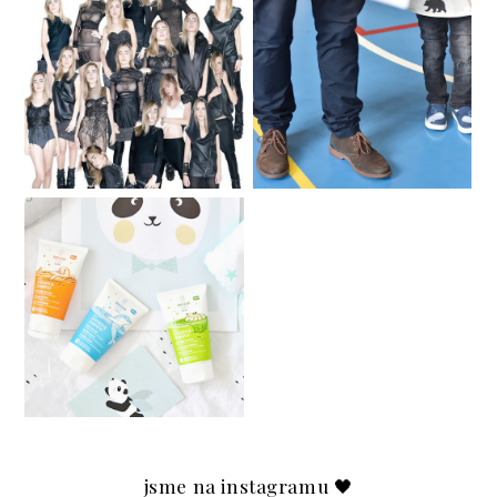
PRO DĚTI | VŠECHNO
DUO AWKWARD
CO JSTE CHTĚLI
VĚDĚT O KRESLENÍ
Secondhand in Brno /
Sekáče v Brně
DĚTSKÁ KOSMETIKA
WELEDA & SOUTĚŽ O
3 Z NICH ♥
jsme na instagramu 🖤