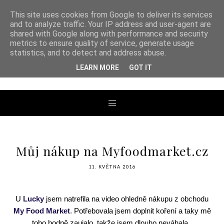
This site uses cookies from Google to deliver its services
and to analyze traffic. Your IP address and user-agent are
shared with Google along with performance and security
metrics to ensure quality of service, generate usage
ANDREA TENGLER
statistics, and to detect and address abuse.
LEARN MORE
GOT IT
Můj nákup na Myfoodmarket.cz
11. KVĚTNA 2016
U
Lucky
jsem natrefila na video ohledně nákupu z obchodu
My Food Market
. Potřebovala jsem doplnit koření a taky mě
toho hodně zaujalo, takže jsem dlouho neváhala.