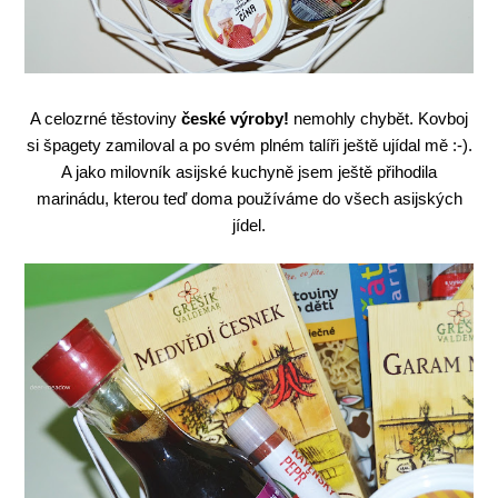
A celozrné těstoviny
české výroby!
nemohly chybět. Kovboj
si špagety zamiloval a po svém plném talíři ještě ujídal mě :-).
A jako milovník asijské kuchyně jsem ještě přihodila
marinádu, kterou teď doma používáme do všech asijských
jídel.