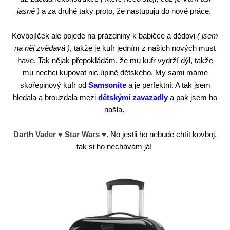
jasné )
a za druhé taky proto, že nastupuju do nové práce.
Kovbojíček ale pojede na prázdniny k babičce a dědovi
( jsem
na něj zvědavá )
, takže je kufr jedním z našich nových must
have. Tak nějak přepokládám, že mu kufr vydrží dýl, takže
mu nechci kupovat nic úplně dětského. My sami máme
skořepinový kufr od
Samsonite
a je perfektní. A tak jsem
hledala a brouzdala mezi
dětskými zavazadly
a pak jsem ho
našla.
Darth Vader ♥ Star Wars ♥
. No jestli ho nebude chtít kovboj,
tak si ho nechávám já!