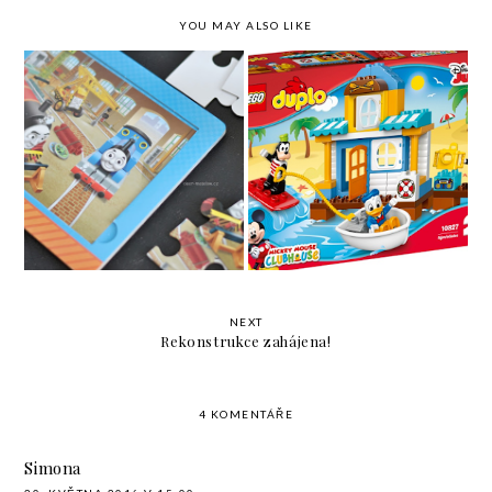
YOU MAY ALSO LIKE
Co nás baví -
Narozeninové oslava II.
Puzzle/Knížka Mašinka
- vybíráme lego
Tomáš
NEXT
Rekonstrukce zahájena!
4 KOMENTÁŘE
Simona