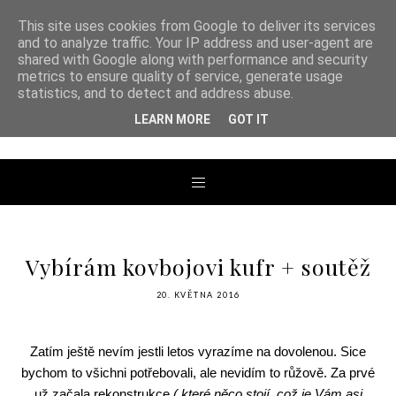
This site uses cookies from Google to deliver its services
and to analyze traffic. Your IP address and user-agent are
shared with Google along with performance and security
metrics to ensure quality of service, generate usage
ANDREA TENGLER
statistics, and to detect and address abuse.
LEARN MORE
GOT IT
Vybírám kovbojovi kufr + soutěž
20. KVĚTNA 2016
Zatím ještě nevím jestli letos vyrazíme na dovolenou. Sice
bychom to všichni potřebovali, ale nevidím to růžově. Za prvé
už začala rekonstrukce
( které něco stojí, což je Vám asi