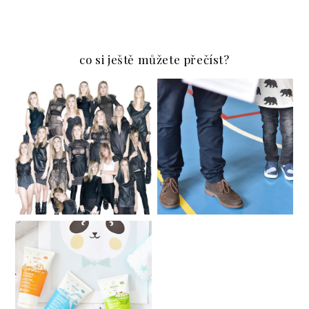
co si ještě můžete přečíst?
PRO DĚTI | VŠECHNO
DUO AWKWARD
CO JSTE CHTĚLI
VĚDĚT O KRESLENÍ
Secondhand in Brno /
Sekáče v Brně
DĚTSKÁ KOSMETIKA
WELEDA & SOUTĚŽ O
3 Z NICH ♥