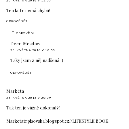
20. KVĚTNA 2016 V 15:00
Ten kufr nemá chybu!
ODPOVĚDĚT
ODPOVĚDI
Deer-Meadow
26. KVĚTNA 2016 V 10:50
Taky jsem z něj nadšená :)
ODPOVĚDĚT
Markéta
25. KVĚTNA 2016 V 20:09
Tak ten je vážně dokonalý!
Marketatrpisovska.blogspot.cz//LIFESTYLE BOOK