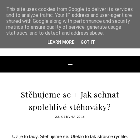
This site uses cookies from Google to deliver its services
and to analyze traffic. Your IP address and user-agent are
shared with Google along with performance and security
metrics to ensure quality of service, generate usage
ANDREA TENGLER
statistics, and to detect and address abuse.
LEARN MORE
GOT IT
Stěhujeme se + Jak sehnat
spolehlivé stěhováky?
22. ČERVNA 2016
Už je to tady. Stěhujeme se. Uteklo to tak strašně rychle.