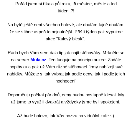
Pořád jsem si říkala půl roku, tři měsíce, měsíc a teď
týden..?!
Na bytě ještě není všechno hotové, ale doufám tajně doufám,
že se stihne aspoň to nejnutnější. Příští týden pak vypukne
akce "Kulový blesk".
Ráda bych Vám sem dala tip jak najít stěhováky. Mrkněte se
na server
Mula.cz
. Ten funguje na principu aukce. Zadáte
poptávku a pak už Vám různé stěhovací firmy nabízejí své
nabídky. Můžete si tak vybrat jak podle ceny, tak i podle jejich
hodnocení.
Doporučuju počkat pár dnů,
ceny budou postupně kle
sat.
My
už jsme to využili dvakrát a vždycky jsme byli spokojení.
Až bude hotovo, tak Vás pozvu na virtuální kafe :-).