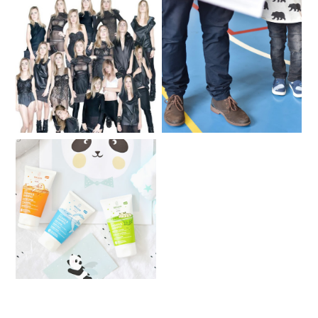
PRO DĚTI | VŠECHNO
DUO AWKWARD
CO JSTE CHTĚLI
VĚDĚT O KRESLENÍ
Secondhand in Brno /
Sekáče v Brně
DĚTSKÁ KOSMETIKA
WELEDA & SOUTĚŽ O
3 Z NICH ♥