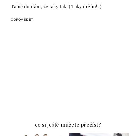
Tajně doufám, že taky tak :) Taky držím! ;)
ODPOVĚDĚT
co si ještě můžete přečíst?