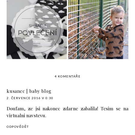
Černo-bílé ladění
kovbojovy postele aneb
Pán vlků a lvů
hon za perfektním
povlečením
4 KOMENTÁŘE
kusanec | baby blog
2. ČERVENCE 2016 V 0:30
Doufam, ze jsi nakonec zdarne zabalila! Tesim se na
virtualni navstevu.
ODPOVĚDĚT