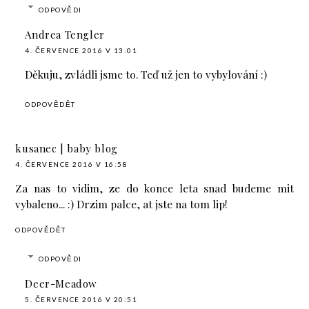
ODPOVĚDI
Andrea Tengler
4. ČERVENCE 2016 V 13:01
Děkuju, zvládli jsme to. Teď už jen to vybylování :)
ODPOVĚDĚT
kusanec | baby blog
4. ČERVENCE 2016 V 16:58
Za nas to vidim, ze do konce leta snad budeme mit
vybaleno... :) Drzim palce, at jste na tom lip!
ODPOVĚDĚT
ODPOVĚDI
Deer-Meadow
5. ČERVENCE 2016 V 20:51