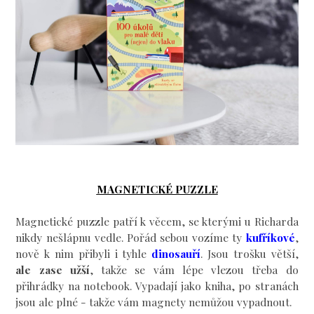
MAGNETICKÉ PUZZLE
Magnetické puzzle patří k věcem, se kterými u Richarda
nikdy nešlápnu vedle. Pořád sebou vozíme ty
kufříkové
,
nově k nim přibyli i tyhle
dinosauří
. Jsou trošku větší,
ale zase užší
, takže se vám lépe vlezou třeba do
přihrádky na notebook. Vypadají jako kniha, po stranách
jsou ale plné - takže vám magnety nemůžou vypadnout.