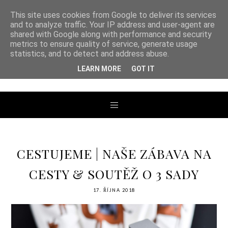
This site uses cookies from Google to deliver its services
and to analyze traffic. Your IP address and user-agent are
shared with Google along with performance and security
metrics to ensure quality of service, generate usage
ANDREA TENGLER
statistics, and to detect and address abuse.
LEARN MORE
GOT IT
CESTUJEME | NAŠE ZÁBAVA NA
CESTY & SOUTĚŽ O 3 SADY
17. ŘÍJNA 2018