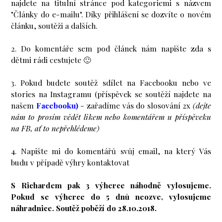
najdete na titulní stránce pod kategoriemi s názvem
"Články do e-mailu". Díky přihlášení se dozvíte o novém
článku, soutěži a dalších.
2. Do komentáře sem pod článek nám napište zda s
dětmi rádi cestujete 🙂
3. Pokud budete soutěž sdílet na Facebooku nebo ve
stories na Instagramu (příspěvek se soutěží najdete na
našem
Facebooku
)
- zařadíme vás do slosování 2x
(dejte
nám to prosím vědět likem nebo komentářem u příspěveku
na FB, ať to nepřehlédeme)
4. Napište mi do komentářů svůj email, na který Vás
budu v případě výhry kontaktovat
S Richardem pak 3 výherce náhodně vylosujeme.
Pokud se výherce do 5 dnů neozve, vylosujeme
náhradnice. Soutěž poběží do 28.10.2018.