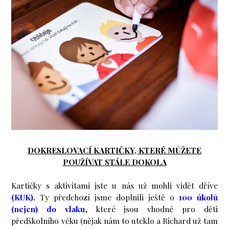
DOKRESLOVACÍ KARTIČKY, KTERÉ MŮŽETE
POUŽÍVAT STÁLE DOKOLA
Kartičky s aktivitami jste u nás už mohli vidět dříve
(KUK)
.
Ty předchozí jsme doplnili ještě o
100 úkolů
(nejen) do vlaku
, které jsou vhodné pro děti
předškolního věku (nějak nám to uteklo a Richard už tam