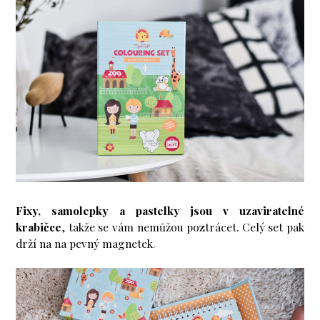
Fixy, samolepky a pastelky jsou v uzaviratelné
krabičce
, takže se vám nemůžou poztrácet. Celý set pak
drží na na pevný magnetek
.