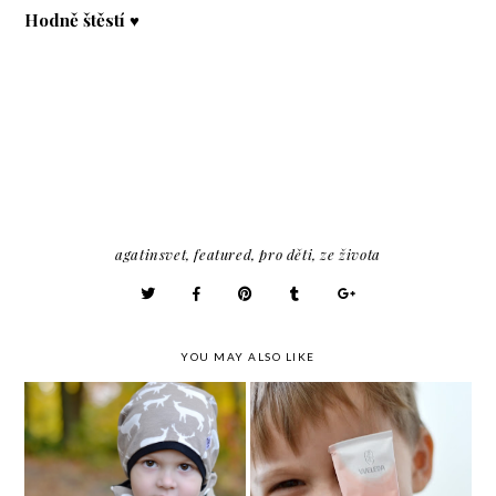
Hodně štěstí ♥
agatinsvet
,
featured
,
pro děti
,
ze života
YOU MAY ALSO LIKE
bez Richarda / Jak jsem
Bez čeho se v zimě
ten týden přežila a co
neobejdeme - oblečení,