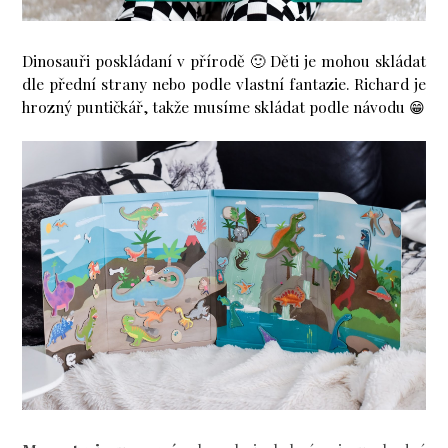
Dinosauři poskládaní v přírodě 🙂 Děti je mohou skládat
dle přední strany nebo podle vlastní fantazie. Richard je
hrozný puntičkář, takže musíme skládat podle návodu 😁