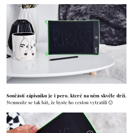
Součástí zápisníku je i pero, které na něm skvěle drží.
Nemusíte se tak bát, že byste ho cestou vytratili 🙂