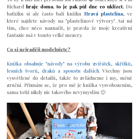
Richard
hraje doma, to je pak půl dne co uklízet.
Do
baťůžku si ale často balí knížku
Hravá plastelína
, ve
které najdete návody na "plastelínové výtvory". Asi mi
tím, chce něco naznačit, je pravda že moje kreativní
fantazie má v tomto velké mezery.
Co si nejraději modelujete?
Knížka obsahuje "návody" na výrobu zvířátek, skřítků,
lesních tvorů, draků a spoustu dalších
. Všechny jsou
vysvětlené do detailů, takže to zvládneme i my, méně
zruční. Přiznám se, že pro mě je knížka vysvobozením,
sama totiž nikdy nic takového nevymyslím 🙂