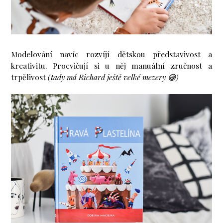
Modelování navíc rozvíjí dětskou představivost a
kreativitu. Procvičují si u něj manuální zručnost a
trpělivost
(tady má Richard ještě velké mezery 😁)