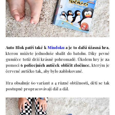
Auto Blok patří také k
Mindoku
a je to další úžasná hra,
kterou můžete jednoduše sbalit do batohu. Díky pevné
gumičce totiž drží krásně pohromadě. Úkolem hry je za
pomoci
6 policejních autíček oblíčit zločince,
kterým je
červené autíčko tak, aby bylo zablokované.
Hra obsahuje 60 variant a 4 různé obtížnosti, děti se tak
postupně propracovávají dál a dál.