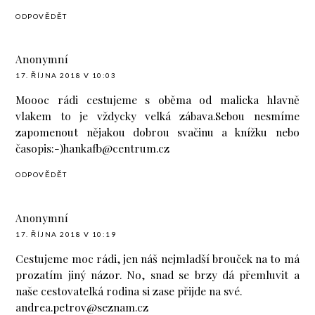
ODPOVĚDĚT
Anonymní
17. ŘÍJNA 2018 V 10:03
Moooc rádi cestujeme s oběma od malicka hlavně
vlakem to je vždycky velká zábava.Sebou nesmíme
zapomenout nějakou dobrou svačinu a knížku nebo
časopis:-)hankafb@centrum.cz
ODPOVĚDĚT
Anonymní
17. ŘÍJNA 2018 V 10:19
Cestujeme moc rádi, jen náš nejmladší brouček na to má
prozatím jiný názor. No, snad se brzy dá přemluvit a
naše cestovatelká rodina si zase přijde na své.
andrea.petrov@seznam.cz