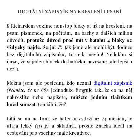
DIGITÁLNÍ ZÁPISNÍK NA KRESLENÍ I PSANÍ
S Richardem vozíme nonstop bloky ať už na kreslení, na
psaní písmenek, na počítání, na šachy a dalších milion
důvodů,
protože důvod proč mít v batohu 4 bloky se
vždycky najde, že jo!
🙂 Jak jsme ale mohli být dodnes
bez digitálního zápisníku, to teda nevím! Nedělám si
iluze, že si jeden bloček do batůžku nevezme, ale lepší 1
než 4.
Možná jsem ale poslední, kdo neznal
digitální zápisník
(řekněte, že ne 🙂).
Jednoduše funguje tak, že co na něj
nakreslíte nebo napíšete,
můžete jedním tlačítkem
hned smazat.
Geniální, že?
Líbí se mi na tom, že baterka vydrží až 24 měsíců, je
ultra lehký
(151 g)
a skladný... prostě značka ideál na
cestování pro všechny malé kreativce.