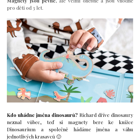
Magnety jsou pevné,
ale velmi ohebné a jsou vhodné
pro děti od 3 let.
Kdo uhádne jména dinosaurů?
Richard dříve dinosaury
neznal vůbec, teď si magnety bere ke knížce
Dinosaurium a společně hádáme jména a váhu
jednotlivých krasavců 🙂