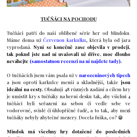
TUČŇÁCI NA POCHODU
Tučňáci patří do naší oblíbené série her od Mindoku.
Máme doma už
Červenou karkulku
, která byla od jara
vyprodaná.
Nyní se konečně zase objevila v prodeji,
tak pokud jste nad ní uvažovali už dříve, moc dlouho
neváhejte
(samostatnou recenzi na ní najdete tady)
.
O tučňácích jsem vám psala už v
narozeninových tipech
a jsou oproti karkulce menší a skladnější, takže
jsou
ideální na cesty.
Obsahují 48 různých zadání a cílem hry
je umístit kry s tučňáky na herní desku tak, aby všichni 4
tučňáci byli seřazeni za sebou či vedle sebe ve
vodorovné, svislé či úhlopříčné řadě, a to tak, aby mezi
tučňáky nebyly zbytečné mezery. Docela fuška, co? 😁
Mindok má všechny hry dotažené do posledních