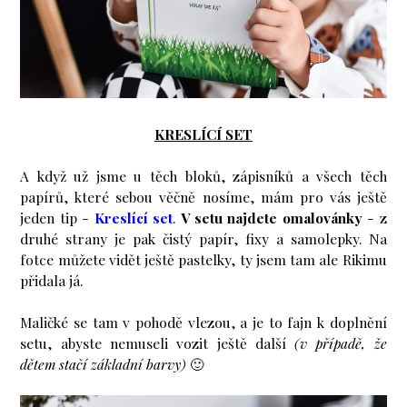
KRESLÍCÍ SET
A když už jsme u těch bloků, zápisníků a všech těch
papírů, které sebou věčně nosíme, mám pro vás ještě
jeden tip -
Kreslící set
.
V setu najdete omalovánky
- z
druhé strany je pak čistý papír, fixy a samolepky. Na
fotce můžete vidět ještě pastelky, ty jsem tam ale Rikimu
přidala já.
Maličké se tam v pohodě vlezou, a je to fajn k doplnění
setu, abyste nemuseli vozit ještě další
(v případě, že
dětem stačí základní barvy)
🙂