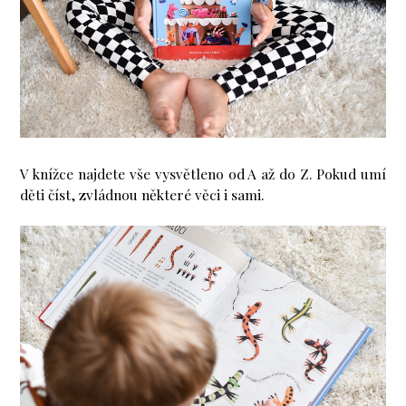
V knížce najdete vše vysvětleno od A až do Z. Pokud umí
děti číst, zvládnou některé věci i sami.