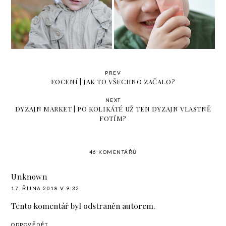
jsem všechno stihla?
kosmetika a další
PREV
FOCENÍ | JAK TO VŠECHNO ZAČALO?
NEXT
DYZAJN MARKET | PO KOLIKÁTÉ UŽ TEN DYZAJN VLASTNĚ
FOTÍM?
46 KOMENTÁŘŮ
Unknown
17. ŘÍJNA 2018 V 9:32
Tento komentář byl odstraněn autorem.
ODPOVĚDĚT