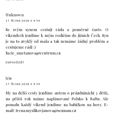
Unknown
17. ŘÍJNA 2018 V 9:54
Se svým synem cestuji ráda a poměrně často. O
víkendech jezdíme k mým rodičům do jižních Čech. Syn
je na to zvyklý od mala a tak nemáme žádný problém a
cestujeme rádi :)
lucie_smetanova@centrum.cz
ODPOVĚDĚT
Iris
17. ŘÍJNA 2018 V 9:59
My na delší cesty jezdíme autem o prázdninách( 3 děti),
na příští rok máme naplánované Polsko k Baltu. Ale
pomalu každý víkend jezdíme za babičkou na hory. E-
mail: Irena.myslikovjanova@seznam.cz