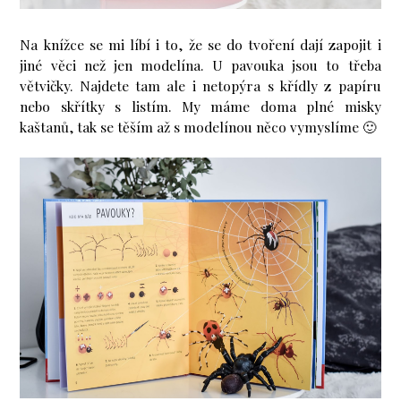
Na knížce se mi líbí i to, že se do tvoření dají zapojit i
jiné věci než jen modelína. U pavouka jsou to třeba
větvičky. Najdete tam ale i netopýra s křídly z papíru
nebo skřítky s listím. My máme doma plné misky
kaštanů, tak se těším až s modelínou něco vymyslíme 🙂