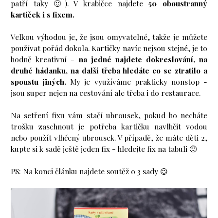
patří taky 🙂). V krabičce najdete
50 oboustranný
kartiček i s fixem.
Velkou výhodou je, že jsou omyvatelné, takže je můžete
používat pořád dokola. Kartičky navíc nejsou stejné, je to
hodně kreativní -
na jedné najdete dokreslování, na
druhé hádanku, na další třeba hledáte co se ztratilo a
spoustu jiných.
My je využíváme prakticky nonstop -
jsou super nejen na cestování ale třeba i do restaurace.
Na setření fixu vám stačí ubrousek, pokud ho necháte
trošku zaschnout je potřeba kartičku navlhčit vodou
nebo použít vlhčený ubrousek. V případě, že máte děti 2,
kupte si k sadě ještě jeden fix - hledejte fix na tabuli 🙂
PS: Na konci článku najdete soutěž o 3 sady 😉