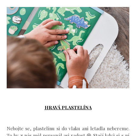
HRAVÁ PLASTELÍNA
Nebojte se, plastelínu si do vlaku ani letadla nebereme.
To by z nás měl personál asi radost 😁 Stačí když si s ní