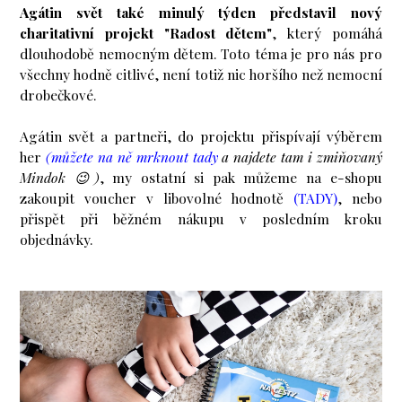
Agátin svět také minulý týden představil nový
charitativní projekt "Radost dětem"
, který pomáhá
dlouhodobě nemocným dětem. Toto téma je pro nás pro
všechny hodně citlivé, není totiž nic horšího než nemocní
drobečkové.
Agátin svět a partneři, do projektu přispívají výběrem
her
(můžete na ně mrknout tady
a najdete tam i zmiňovaný
Mindok 😉)
, my ostatní si pak můžeme na e-shopu
zakoupit voucher v libovolné hodnotě
(TADY)
, nebo
přispět při běžném nákupu v posledním kroku
objednávky.