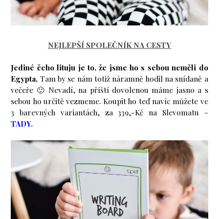
NEJLEPŠÍ SPOLEČNÍK NA CESTY
Jediné čeho lituju je to, že jsme ho s sebou neměli do
Egypta.
Tam by se nám totiž náramně hodil na snídaně a
večeře 🙂 Nevadí, na příští dovolenou máme jasno a s
sebou ho určitě vezmeme. Koupit ho teď navíc můžete ve
3 barevných variantách, za 339,-Kč na Slevomatu -
TADY.