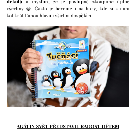
detailů
a myslím, že je postupně zkoupíme úplně
všechny 😁 Často je bereme i na hory, kde si s nimi
kolikrát lámou hlavu i všichni dospěláci.
AGÁTIN SVĚT PŘEDSTAVIL RADOST DĚTEM